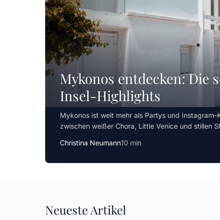
Mykonos entdecken: Die 
Insel-Highlights
Mykonos ist weit mehr als Partys und Instagram-K
zwischen weißer Chora, Little Venice und stillen S
Christina Neumann
10 min
Neueste Artikel