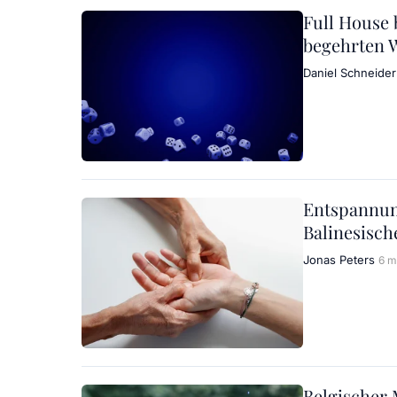
Full House b
begehrten 
Daniel Schneider
Entspannun
Balinesisc
Jonas Peters
6 m
Belgischer 