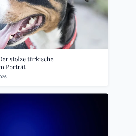
er stolze türkische
m Porträt
2026