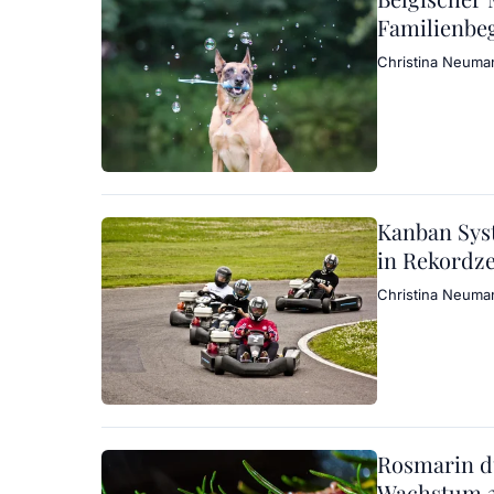
Familienbeg
Christina Neuma
Kanban Syst
in Rekordze
Christina Neuma
Rosmarin dü
Wachstum 