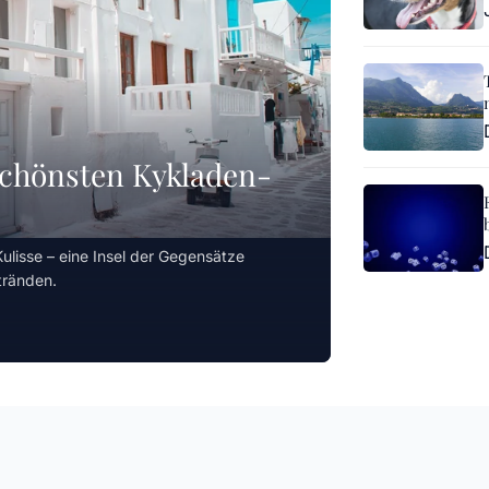
schönsten Kykladen-
ulisse – eine Insel der Gegensätze
tränden.