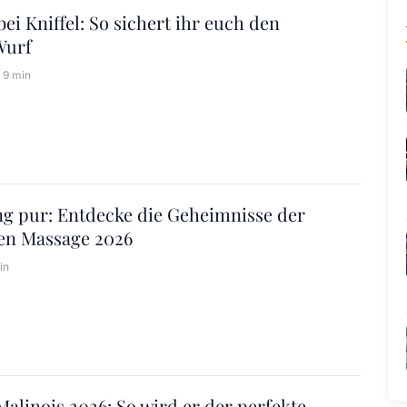
ei Kniffel: So sichert ihr euch den
Wurf
9 min
g pur: Entdecke die Geheimnisse der
hen Massage 2026
in
Malinois 2026: So wird er der perfekte