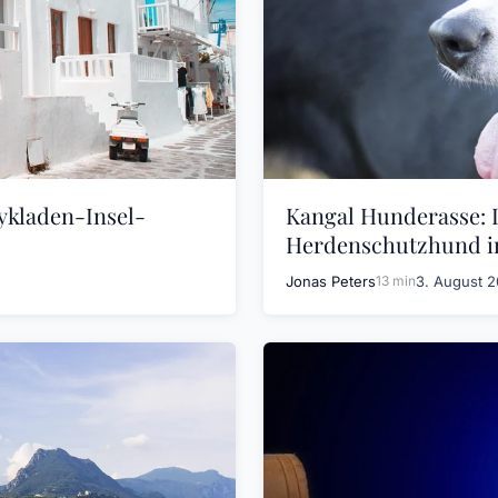
ykladen-Insel-
Kangal Hunderasse: D
Herdenschutzhund i
Jonas Peters
13 min
3. August 