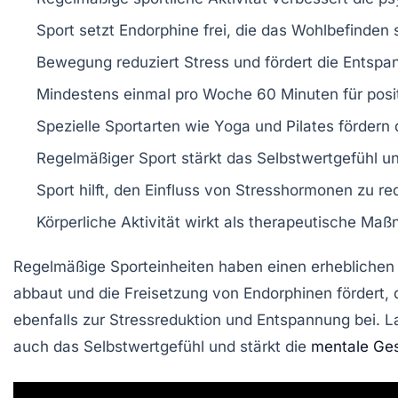
Sport setzt
Endorphine
frei, die das
Wohlbefinden
s
Bewegung reduziert
Stress
und fördert die
Entspa
Mindestens
einmal pro Woche
60 Minuten für posi
Spezielle Sportarten wie
Yoga
und
Pilates
fördern 
Regelmäßiger Sport stärkt das
Selbstwertgefühl
un
Sport hilft, den Einfluss von
Stresshormonen
zu red
Körperliche Aktivität wirkt als
therapeutische Ma
Regelmäßige
Sporteinheiten
haben einen erhebliche
abbaut und die
Freisetzung von Endorphinen
fördert, 
ebenfalls zur
Stressreduktion
und
Entspannung
bei. L
auch das
Selbstwertgefühl
und stärkt die
mentale Ge