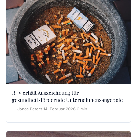
R+V erhält Auszeichnung für
gesundheitsfördernde Unternehmensangebote
Jonas Peters
·
14. Februar 2026
·
6 min