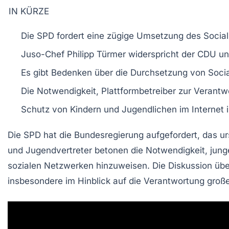
IN KÜRZE
Die
SPD
fordert eine
zügige Umsetzung
des
Socia
Juso-Chef
Philipp Türmer
widerspricht der CDU un
Es gibt Bedenken über die
Durchsetzung
von Socia
Die Notwendigkeit,
Plattformbetreiber
zur Verantwo
Schutz von
Kindern und Jugendlichen
im Internet i
Die
SPD
hat die Bundesregierung aufgefordert, das u
und Jugendvertreter betonen die Notwendigkeit, jun
sozialen Netzwerken hinzuweisen. Die Diskussion übe
insbesondere im Hinblick auf die Verantwortung große