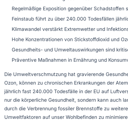
Regelmäßige
Exposition
gegenüber
Schadstoffen
s
Feinstaub
führt zu über
240.000 Todesfällen
jährli
Klimawandel
verstärkt
Extremwetter
und
Infektion
Hohe Konzentrationen von
Stickstoffdioxid
und
Oz
Gesundheits- und Umweltauswirkungen
sind kriti
Präventive Maßnahmen in
Ernährung
und
Konsumv
Die
Umweltverschmutzung
hat gravierende
Gesundhe
Ozon
, können zu chronischen Erkrankungen der At
jährlich fast 240.000 Todesfälle in der EU auf
Luftve
nur die
körperliche Gesundheit
, sondern kann auch la
durch die Verbrennung fossiler Brennstoffe zu weiter
Umweltfaktoren
auf unser Wohlbefinden zu minimiere