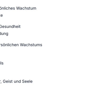
rsönliches Wachstum
te
 Gesundheit
dung
ersönlichen Wachstums
ls
, Geist und Seele