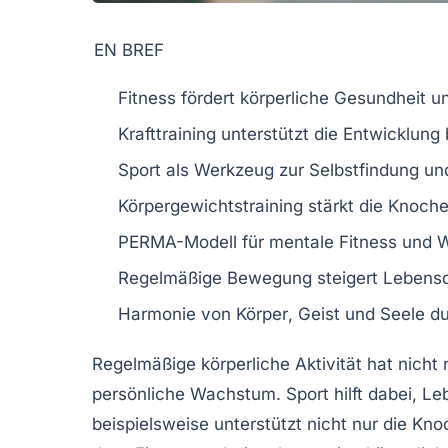
EN BREF
Fitness
fördert
körperliche Gesundheit
u
Krafttraining
unterstützt die
Entwicklung
Sport
als Werkzeug zur
Selbstfindung
un
Körpergewichtstraining
stärkt die
Knoch
PERMA-Modell
für
mentale Fitness
und
W
Regelmäßige Bewegung
steigert
Lebensq
Harmonie
von
Körper
,
Geist
und
Seele
du
Regelmäßige
körperliche Aktivität
hat nicht 
persönliche Wachstum
. Sport hilft dabei,
Le
beispielsweise unterstützt nicht nur die
Kno