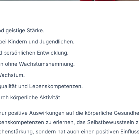
nd
geistige Stärke
.
bei Kindern und Jugendlichen.
d
persönlichen Entwicklung
.
en
ohne Wachstumshemmung.
achstum
.
ualität
und
Lebenskompetenzen
.
rch
körperliche Aktivität
.
nur positive Auswirkungen auf die
körperliche Gesundhe
benskompetenzen
zu erlernen, das
Selbstbewusstsein
z
chenstärkung
, sondern hat auch einen positiven Einflus