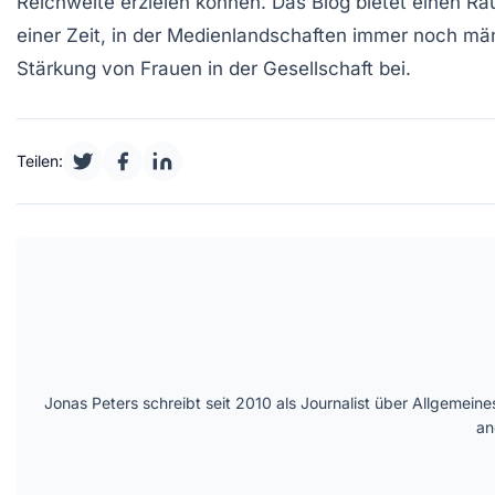
Reichweite erzielen können. Das Blog bietet einen R
einer Zeit, in der
Medienlandschaften
immer noch männe
Stärkung von Frauen in der Gesellschaft bei.
Teilen:
Jonas Peters schreibt seit 2010 als Journalist über Allgemein
an