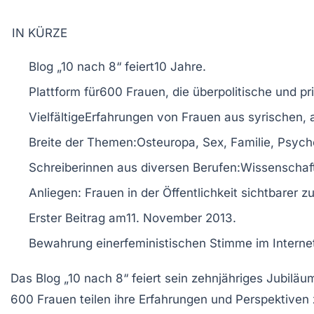
IN KÜRZE
Blog „10 nach 8“ feiert
10 Jahre
.
Plattform für
600 Frauen
, die über
politische
und
pr
Vielfältige
Erfahrungen
von Frauen aus
syrischen,
Breite der Themen:
Osteuropa, Sex, Familie, Psych
Schreiberinnen aus diversen Berufen:
Wissenschaft
Anliegen: Frauen in der
Öffentlichkeit
sichtbarer z
Erster Beitrag am
11. November 2013
.
Bewahrung einer
feministischen Stimme
im Interne
Das Blog
„10 nach 8“
feiert sein
zehnjähriges Jubiläu
600 Frauen
teilen ihre Erfahrungen und Perspektiven