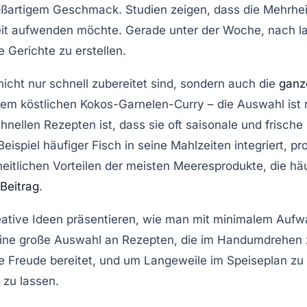
roßartigem Geschmack. Studien zeigen, dass die Mehrhei
zeit aufwenden möchte. Gerade unter der Woche, nach l
e Gerichte zu erstellen.
 nicht nur schnell zubereitet sind, sondern auch die
ganz
nem köstlichen
Kokos-Garnelen-Curry
– die Auswahl ist 
hnellen Rezepten
ist, dass sie oft saisonale und frisch
eispiel häufiger
Fisch
in seine Mahlzeiten integriert, p
tlichen Vorteilen der meisten Meeresprodukte, die häu
Beitrag
.
 kreative Ideen präsentieren, wie man mit minimalem Au
ine große Auswahl an Rezepten, die im Handumdrehen z
e Freude bereitet, und um Langeweile im Speiseplan zu 
 zu lassen.