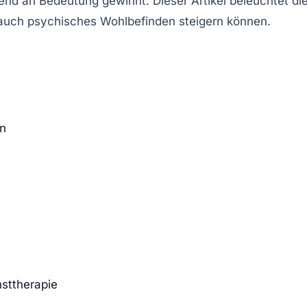
nd an Bedeutung gewinnt. Dieser Artikel beleuchtet di
s auch psychisches Wohlbefinden steigern können.
en
sttherapie