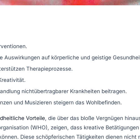
rventionen
.
ive Auswirkungen auf
körperliche
und
geistige
Gesundhei
terstützen
Therapieprozesse
.
Kreativität
.
andlung
nichtübertragbarer Krankheiten
beitragen.
nzen
und
Musizieren
steigern das
Wohlbefinden
.
heitliche Vorteile
, die über das bloße Vergnügen hinau
organisation (WHO)
, zeigen, dass kreative Betätigunge
können. Diese schöpferischen Tätigkeiten dienen nicht 