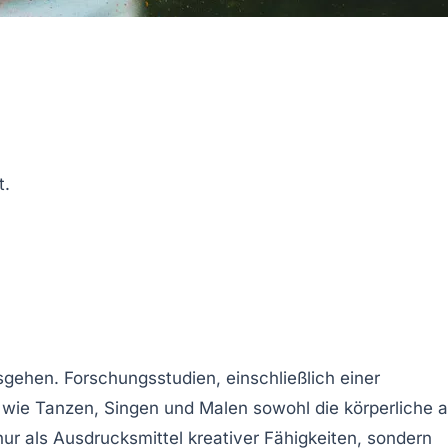
t.
sgehen. Forschungsstudien, einschließlich einer
n wie
Tanzen
,
Singen
und
Malen
sowohl die
körperliche
a
nur als
Ausdrucksmittel
kreativer Fähigkeiten, sondern