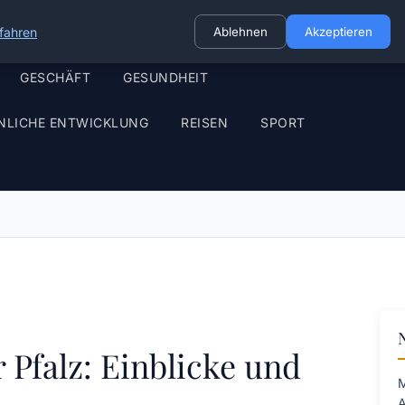
fahren
Ablehnen
Akzeptieren
GESCHÄFT
GESUNDHEIT
NLICHE ENTWICKLUNG
REISEN
SPORT
Pfalz: Einblicke und
M
A