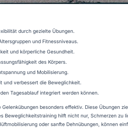
xibilität
durch gezielte Übungen.
Altersgruppen und Fitnessniveaus.
keit
und
körperliche Gesundheit
.
ssungsfähigkeit
des Körpers.
ntspannung
und
Mobilisierung
.
it
und verbessert die
Beweglichkeit
.
 den Tagesablauf integriert werden können.
e Gelenkübungen
besonders effektiv. Diese Übungen zie
tes
Beweglichkeitstraining
hilft nicht nur, Schmerzen zu 
 Hüftmobilisierung oder sanfte Dehnübungen, können einf