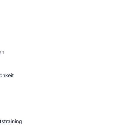
en
chkeit
straining