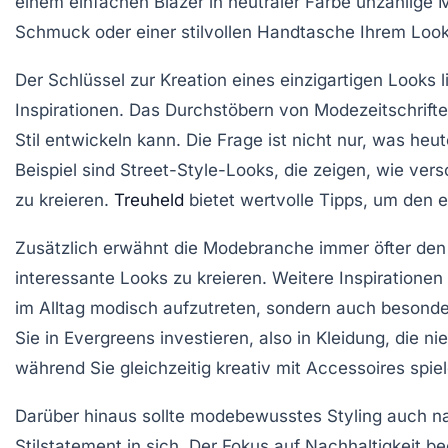
einem einfachen Blazer in neutraler Farbe unzählige 
Schmuck
oder einer
stilvollen Handtasche
Ihrem Look 
Der Schlüssel zur Kreation eines einzigartigen Looks 
Inspirationen. Das Durchstöbern von Modezeitschrift
Stil entwickeln kann. Die Frage ist nicht nur, was heu
Beispiel sind Street-Style-Looks, die zeigen, wie v
zu kreieren.
Treuheld
bietet wertvolle Tipps, um den e
Zusätzlich erwähnt die Modebranche immer öfter de
interessante Looks zu kreieren. Weitere Inspirationen 
im Alltag modisch aufzutreten, sondern auch besonder
Sie in
Evergreens
investieren, also in Kleidung, die ni
während Sie gleichzeitig kreativ mit Accessoires spiel
Darüber hinaus sollte modebewusstes Styling auch
n
Stilstatement in sich. Der Fokus auf
Nachhaltigkeit
bee