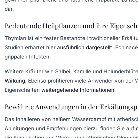
dar.
Bedeutende Heilpflanzen und ihre Eigensch
Thymian ist ein fester Bestandteil traditioneller E
Studien erhärtet
hier ausführlich dargestellt
. Echinac
grippalen Infekten.
Weitere Kräuter wie Salbei, Kamille und Holunderblüt
Wirkung
. Ebenso profitieren viele Anwender von de
Eigenschaften
weitergehende Informationen
.
Bewährte Anwendungen in der Erkältungsp
Das Inhalieren von heißem Wasserdampf mit ätherisch
Anleitungen und Empfehlungen hierzu finden Sie auf
die Kombination aus Wärme und ätherischen Ölen vers