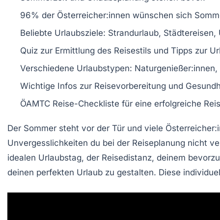
96% der Österreicher:innen wünschen sich
Somme
Beliebte Urlaubsziele:
Strandurlaub
,
Städtereisen
,
Quiz zur Ermittlung des
Reisestils
und Tipps zur
Ur
Verschiedene Urlaubstypen:
Naturgenießer:innen
,
Wichtige Infos zur
Reisevorbereitung
und
Gesundhe
ÖAMTC Reise-Checkliste für eine erfolgreiche Reis
Der Sommer steht vor der Tür und viele Österreicher:
Unvergesslichkeiten
du bei der Reiseplanung nicht v
idealen
Urlaubstag
, der
Reisedistanz
, deinem bevorz
deinen perfekten Urlaub zu gestalten. Diese individuell