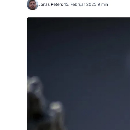
Jonas Peters
·
15. Februar 2025
·
9 min