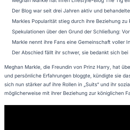
Meghan Markle
hat ihren Lifestyle-Blog
The Tig
ein
Der Blog war seit drei Jahren aktiv und behandel
Markles Popularität stieg durch ihre Beziehung zu
Spekulationen über den Grund der Schließung: Vor
Markle nennt ihre Fans eine
Gemeinschaft
voller I
Der Abschied fällt ihr schwer, sie bedankt sich bei
Meghan Markle, die
Freundin von Prinz Harry
, hat üb
und
persönliche Erfahrungen
bloggte, kündigte sie das
sich nun stärker auf ihre
Rollen in „Suits“
und ihr
sozi
möglicherweise mit ihrer Beziehung zur königlichen 