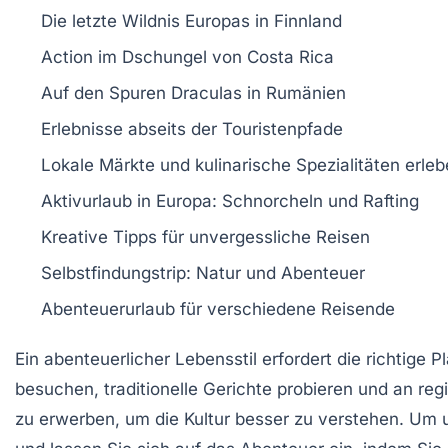
Die
letzte Wildnis Europas
in Finnland
Action im
Dschungel von Costa Rica
Auf den Spuren
Draculas
in Rumänien
Erlebnisse abseits der
Touristenpfade
Lokale Märkte und
kulinarische Spezialitäten
erleb
Aktivurlaub in Europa:
Schnorcheln
und
Rafting
Kreative Tipps für
unvergessliche Reisen
Selbstfindungstrip
: Natur und Abenteuer
Abenteuerurlaub
für verschiedene Reisende
Ein
abenteuerlicher Lebensstil
erfordert die richtige
P
besuchen, traditionelle
Gerichte
probieren und an reg
zu erwerben, um die Kultur besser zu verstehen. Um