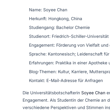
Name:
Soyee Chan
Herkunft:
Hongkong, China
Studiengang:
Bachelor Chemie
Studienort:
Friedrich-Schiller-Universität
Engagement:
Förderung von
Vielfalt
und
Sprache:
Kantonesisch; Leidenschaft für
Erfahrungen:
Praktika in einer
Apotheke
u
Blog-Themen:
Kultur, Karriere, Muttersp
Kontakt:
E-Mail-Adresse für Anfragen
Die
Universitätsbotschafterin
Soyee Chan
en
Engagement
. Als Studentin der
Chemie
an d
verschiedene
Perspektiven
und
Stimmen
ins