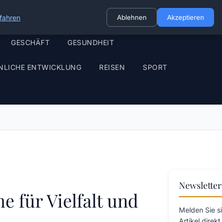
fahren
Ablehnen
Akzeptieren
GESCHÄFT
GESUNDHEIT
NLICHE ENTWICKLUNG
REISEN
SPORT
Newsletter
e für Vielfalt und
Melden Sie s
Artikel direk