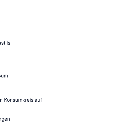
s
stils
nsum
em Konsumkreislauf
ngen